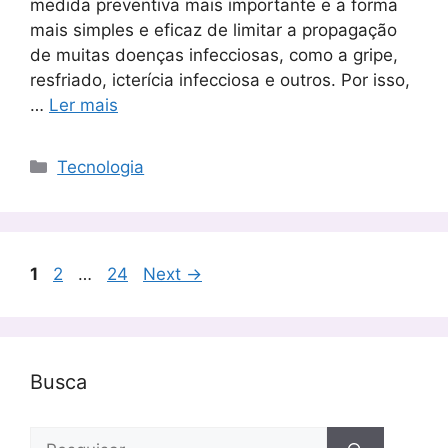
medida preventiva mais importante e a forma
mais simples e eficaz de limitar a propagação
de muitas doenças infecciosas, como a gripe,
resfriado, icterícia infecciosa e outros. Por isso,
…
Ler mais
Categorias
Tecnologia
Page
Page
Page
1
2
…
24
Next
→
Busca
Pesquisar