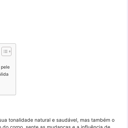
 pele
álida
sua tonalidade natural e saudável, mas também o
ão do corpo, sente as mudanças e a influência de