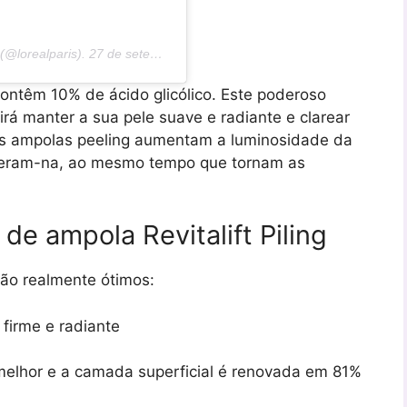
 (@lorealparis).
27 de setembro de 2020 às 7h PDT
 contêm 10% de ácido glicólico. Este poderoso
 irá manter a sua pele suave e radiante e clarear
s ampolas peeling aumentam a luminosidade da
neram-na, ao mesmo tempo que tornam as
de ampola Revitalift Piling
são realmente ótimos:
 firme e radiante
 melhor e a camada superficial é renovada em 81%