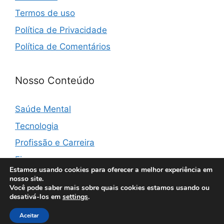
Termos de uso
Política de Privacidade
Política de Comentários
Nosso Conteúdo
Saúde Mental
Tecnologia
Profissão e Carreira
Finanças
Estamos usando cookies para oferecer a melhor experiência em
nosso site.
Você pode saber mais sobre quais cookies estamos usando ou
desativá-los em
settings
.
© 2026 Vibemonster
• Built with
GeneratePress
Aceitar