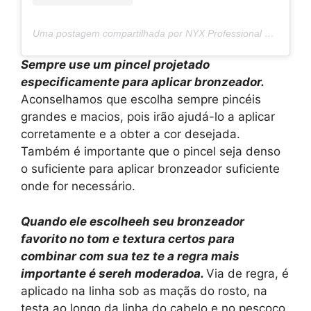
Uma postagem compartilhada por NYX Professional Makeup BG (@nyxcosmetics_bg)
Sempre use um pincel projetado
especificamente para aplicar bronzeador.
Aconselhamos que escolha sempre pincéis
grandes e macios, pois irão ajudá-lo a aplicar
corretamente e a obter a cor desejada.
Também é importante que o pincel seja denso
o suficiente para aplicar bronzeador suficiente
onde for necessário.
Quando ele escolhe
eh
seu bronzeador
favorito no tom e textura certos para
combinar com sua tez
t
e a regra mais
importante é ser
eh
moderado
a
.
Via de regra, é
aplicado na linha sob as maçãs do rosto, na
testa ao longo da linha do cabelo e no pescoço.