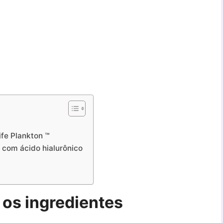
ife Plankton ™
 com ácido hialurônico
a os ingredientes