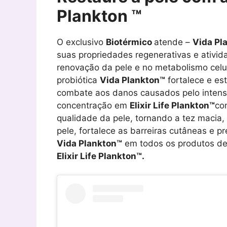
Plankton ™
O exclusivo
Biotérmico
atende –
Vida Pl
suas propriedades regenerativas e ativid
renovação da pele e no metabolismo celula
probiótica
Vida Plankton™
fortalece e es
combate aos danos causados ​​pelo intens
concentração em
Elixir Life Plankton™
co
qualidade da pele, tornando a tez macia, 
pele, fortalece as barreiras cutâneas e pr
Vida Plankton™
em todos os produtos d
Elixir Life Plankton™.