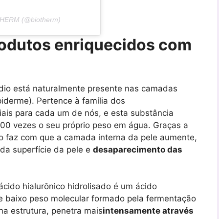
THERM (@biotherm)
rodutos enriquecidos com
ódio está naturalmente presente nas camadas
piderme). Pertence à família dos
iais para cada um de nós, e esta substância
1000 vezes o seu próprio peso em água. Graças a
co faz com que a camada interna da pele aumente,
da superfície da pele e
desaparecimento das
 ácido hialurônico hidrolisado é um ácido
e baixo peso molecular formado pela fermentação
na estrutura, penetra mais
intensamente através