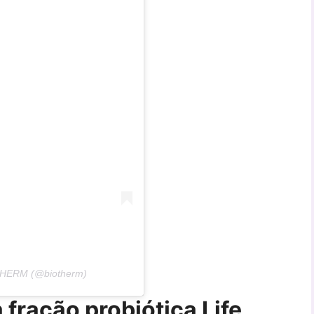
THERM (@biotherm)
 fração probiótica Life