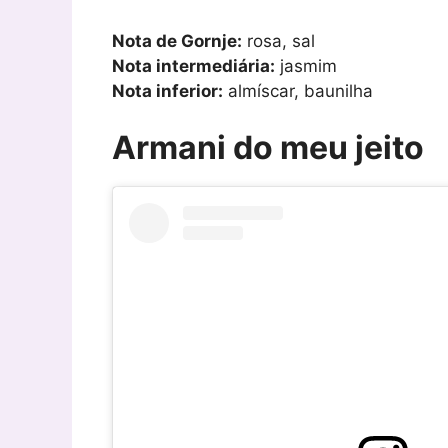
Nota de Gornje:
rosa, sal
Nota intermediária:
jasmim
Nota inferior:
almíscar, baunilha
Armani do meu jeito