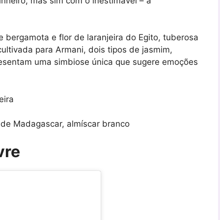
nheiro, mas sim com o inestimável – a
bergamota e flor de laranjeira do Egito, tuberosa
ultivada para Armani, dois tipos de jasmim,
resentam uma simbiose única que sugere emoções
eira
a de Madagascar, almíscar branco
vre