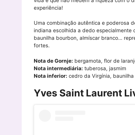
vida e que não medem a riqueza com o di
experiência!
Uma combinação autêntica e poderosa de 
indiana escolhida a dedo especialmente c
baunilha bourbon, almíscar branco… rep
fortes.
Nota de Gornje:
bergamota, flor de laranj
Nota intermediária:
tuberosa, jasmim
Nota inferior:
cedro da Virgínia, baunilh
Yves Saint Laurent Li