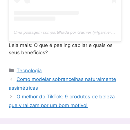
Uma postagem compartilhada por Garnier (@garnier_bg)
Leia mais: O que é peeling capilar e quais os
seus benefícios?
Categorias
Tecnologia
Como modelar sobrancelhas naturalmente
assimétricas
O melhor do TikTok: 9 produtos de beleza
que viralizam por um bom motivo!