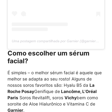
Uma postagem compartilhada por Garnier (@garnier_bg)
Como escolher um sérum
facial?
É simples – o melhor sérum facial é aquele que
melhor se adapta ao seu rosto! Alguns de
nossos soros favoritos são: Hyalu B5 da
La
Roche Posay
Genifique de
Lancôme, L’Oréal
Paris
Soros Revitalift, soros
Vichy
bem como
soroite de Aloe Hialurônico e Vitamina C de
Garnier
.