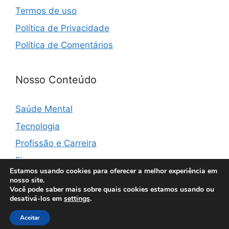
Termos de uso
Política de Privacidade
Política de Comentários
Nosso Conteúdo
Saúde Mental
Tecnologia
Profissão e Carreira
Finanças
Estamos usando cookies para oferecer a melhor experiência em
nosso site.
Você pode saber mais sobre quais cookies estamos usando ou
desativá-los em
settings
.
© 2026 Vibemonster
• Built with
GeneratePress
Aceitar