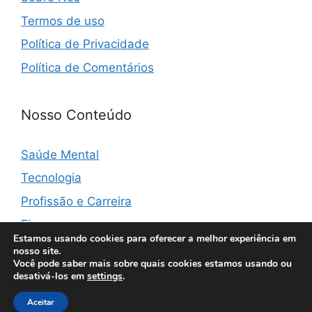
Termos de uso
Política de Privacidade
Política de Comentários
Nosso Conteúdo
Saúde Mental
Tecnologia
Profissão e Carreira
Finanças
Estamos usando cookies para oferecer a melhor experiência em
nosso site.
Você pode saber mais sobre quais cookies estamos usando ou
desativá-los em
settings
.
Aceitar
© 2026 Vibemonster
• Built with
GeneratePress