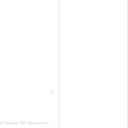
Uma postagem compartilhada por NYX Professional Makeup BG (@nyxcosmetics_bg)