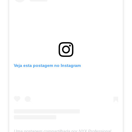
Veja esta postagem no Instagram
Uma postagem compartilhada por NYX Professional Makeup Sérvia (@nyxcosmetics_serbia)