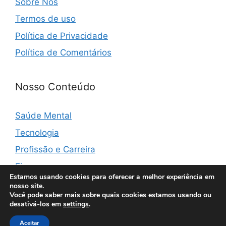
Sobre Nós
Termos de uso
Política de Privacidade
Política de Comentários
Nosso Conteúdo
Saúde Mental
Tecnologia
Profissão e Carreira
Finanças
Estamos usando cookies para oferecer a melhor experiência em
nosso site.
Você pode saber mais sobre quais cookies estamos usando ou
desativá-los em
settings
.
© 2026 Vibemonster
• Built with
GeneratePress
Aceitar