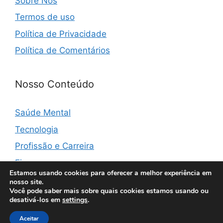
Sobre Nós
Termos de uso
Política de Privacidade
Política de Comentários
Nosso Conteúdo
Saúde Mental
Tecnologia
Profissão e Carreira
Finanças
Estamos usando cookies para oferecer a melhor experiência em
nosso site.
Você pode saber mais sobre quais cookies estamos usando ou
desativá-los em
settings
.
© 2026 Vibemonster
• Built with
GeneratePress
Aceitar