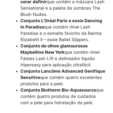
corar
definir
que contém a máscara Lash
Sensational e a paleta de sombras The
Blush Nudes.
Conjunto L’Oréal Paris e essie Dancing
In Paradise
que contém rímel Lash
Paradise e o esmalte favorito da Rainha
Elizabeth II – essie Ballet Slippers.
Conjunto de olhos glamourosos
Maybelline New York
que contém rímel
Falsies Lash Lift e delineador líquido
Hipereasy para aplicação ultrafácil.
Conjunto Lancôme Advanced Genifique
Sensitive
que contém quatro excelentes
produtos para a pele.
Conjunto Biotherm Bio-Aquasource
que
contém quatro produtos de cuidados
com a pele para hidratação da pele.