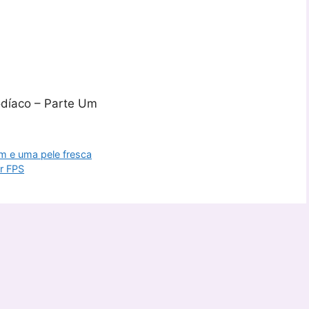
odíaco – Parte Um
em e uma pele fresca
r FPS