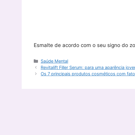
Esmalte de acordo com o seu signo do z
Categorias
Saúde Mental
Revitalift Filler Serum: para uma aparência jov
Os 7 principais produtos cosméticos com fato