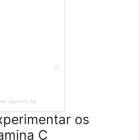
ier (@garnier_bg)
xperimentar os
tamina C