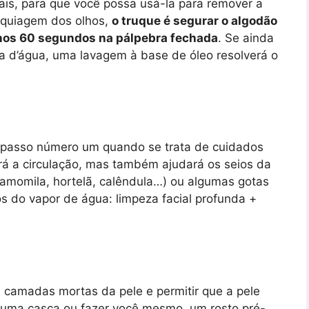
ais, para que você possa usá-la para remover a
aquiagem dos olhos,
o truque é segurar o algodão
nos 60 segundos na pálpebra fechada
. Se ainda
va d’água, uma lavagem à base de óleo resolverá o
 passo número um quando se trata de cuidados
ará a circulação, mas também ajudará os seios da
camomila, hortelã, calêndula…) ou algumas gotas
os do vapor de água: limpeza facial profunda +
s camadas mortas da pele e permitir que a pele
 uma casca ou fazer você mesmo, um rosto pré-