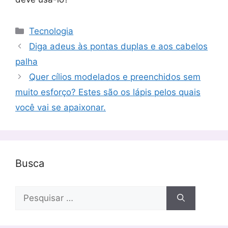
Categorias
Tecnologia
Diga adeus às pontas duplas e aos cabelos
palha
Quer cílios modelados e preenchidos sem
muito esforço? Estes são os lápis pelos quais
você vai se apaixonar.
Busca
Pesquisar
por: