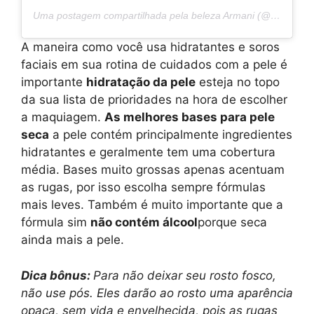
Uma postagem compartilhada pela beleza Armani (@armanibeauty)
A maneira como você usa hidratantes e soros
faciais em sua rotina de cuidados com a pele é
importante
hidratação da pele
esteja no topo
da sua lista de prioridades na hora de escolher
a maquiagem.
As melhores bases para pele
seca
a pele contém principalmente ingredientes
hidratantes e geralmente tem uma cobertura
média. Bases muito grossas apenas acentuam
as rugas, por isso escolha sempre fórmulas
mais leves. Também é muito importante que a
fórmula sim
não contém álcool
porque seca
ainda mais a pele.
Dica bônus:
Para não deixar seu rosto fosco,
não use pós. Eles darão ao rosto uma aparência
opaca, sem vida e envelhecida, pois as rugas