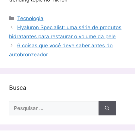
Categorias
Tecnologia
Hyaluron Specialist: uma série de produtos
hidratantes para restaurar o volume da pele
6 coisas que você deve saber antes do
autobronzeador
Busca
Pesquisar
por: